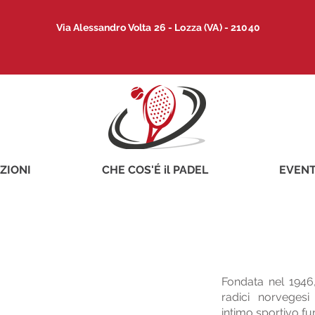
Via Alessandro Volta 26 - Lozza (VA) - 21040
EZIONI
CHE COS'É il PADEL
EVENT
Fondata nel 1946,
radici norvegesi
intimo sportivo fu