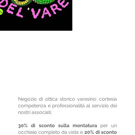
Negozio di ottica storico varesino: cortesia
competenza e professionalità al servizio dei
nostri associati.
30% di sconto sulla montatura
per un
occhiale completo da vista e
20% di sconto