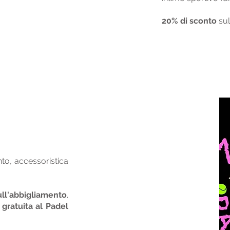
20% di sconto
sul
o, accessoristica
ull'abbigliamento
.
 gratuita al
Padel